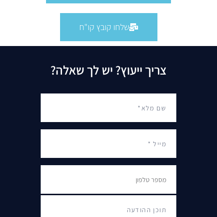
שלחו קובץ קו"ח
צריך ייעוץ? יש לך שאלה?