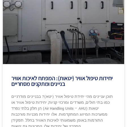
יחידות טיפול אוויר (יטאות): המפתח לאיכות אוויר
בניינים ומתקנים מסחריים
תוכן עניינים מהי יחידת טיפול אוויר (יטא)? בבניינים מודרניים
כמו בתי חולים, משרדים ומרכזי קניות, יחידות טיפול אוויר או
יטאות (Air Handling Units – AHU) הן חלק בלתי נפרד
ממערכות המיזוג המתקדמות. אלו יחידות מכניות מורכבות
התורמות באופן משמעותי לאיכות האוויר בחלל. תפקידן
המרכזי של יחידות אלו, המכונות גם יטאות