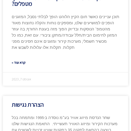
מטפלים?
תוכן עניינים כאשר חום הקיץ הלוהט הופך לבלתי נסבל, המזגנים
הופכים למושיעים שלנו, ומספקים נוחות והקלה נחוצות מאוד
מהטמפ' הנוסקות ובדיוק הפוך מזה בעונת החורף, בה עוזר
המזגן לחימום הבית/חלל עבודה/מתקן ציבורי. עם זאת, כמו כל
מכשיר חשמלי, מערכות קירור ומזגנים אינם חסינים מפני
תקלות. תקלות אלו עלולות לשבש את
קרא עוד »
אוגוסט 7, 2023
הצהרת נגישות
שחר הנדסת מיזוג אוויר בע"מ נוסדה ב-1995 ומתמחה בכל
מערכות הקירור ומיזוג האוויר תעשייתי. התאמת הנגישות שלנו
בוצעה בהתאם לתקנה 35 בתקנות שוויון זכויות לאנשים עם