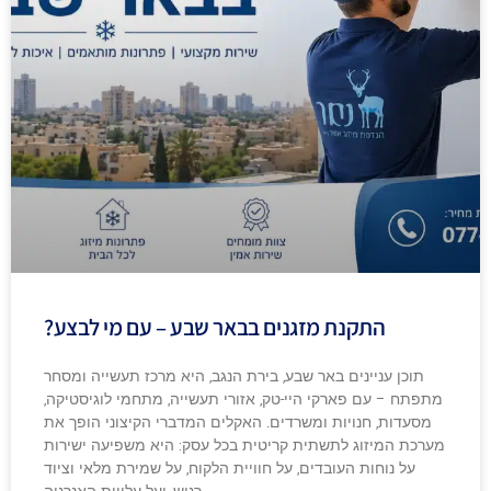
התקנת מזגנים בבאר שבע – עם מי לבצע?
תוכן עניינים באר שבע, בירת הנגב, היא מרכז תעשייה ומסחר
מתפתח – עם פארקי היי-טק, אזורי תעשייה, מתחמי לוגיסטיקה,
מסעדות, חנויות ומשרדים. האקלים המדברי הקיצוני הופך את
מערכת המיזוג לתשתית קריטית בכל עסק: היא משפיעה ישירות
על נוחות העובדים, על חוויית הלקוח, על שמירת מלאי וציוד