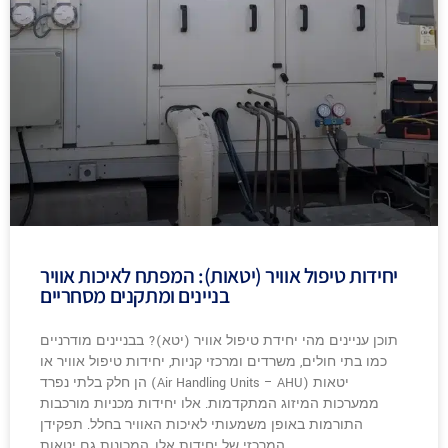
יחידות טיפול אוויר (יטאות): המפתח לאיכות אוויר
בניינים ומתקנים מסחריים
תוכן עניינים מהי יחידת טיפול אוויר (יטא)? בבניינים מודרניים
כמו בתי חולים, משרדים ומרכזי קניות, יחידות טיפול אוויר או
יטאות (Air Handling Units – AHU) הן חלק בלתי נפרד
ממערכות המיזוג המתקדמות. אלו יחידות מכניות מורכבות
התורמות באופן משמעותי לאיכות האוויר בחלל. תפקידן
המרכזי של יחידות אלו, המכונות גם יטאות