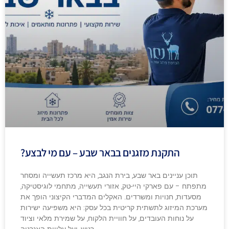
התקנת מזגנים בבאר שבע – עם מי לבצע?
תוכן עניינים באר שבע, בירת הנגב, היא מרכז תעשייה ומסחר
מתפתח – עם פארקי היי-טק, אזורי תעשייה, מתחמי לוגיסטיקה,
מסעדות, חנויות ומשרדים. האקלים המדברי הקיצוני הופך את
מערכת המיזוג לתשתית קריטית בכל עסק: היא משפיעה ישירות
על נוחות העובדים, על חוויית הלקוח, על שמירת מלאי וציוד