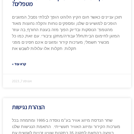
מטפלים?
תוכן עניינים כאשר חום הקיץ הלוהט הופך לבלתי נסבל, המזגנים
הופכים למושיעים שלנו, ומספקים נוחות והקלה נחוצות מאוד
מהטמפ' הנוסקות ובדיוק הפוך מזה בעונת החורף, בה עוזר
המזגן לחימום הבית/חלל עבודה/מתקן ציבורי. עם זאת, כמו כל
מכשיר חשמלי, מערכות קירור ומזגנים אינם חסינים מפני
תקלות. תקלות אלו עלולות לשבש את
קרא עוד »
אוגוסט 7, 2023
הצהרת נגישות
שחר הנדסת מיזוג אוויר בע"מ נוסדה ב-1995 ומתמחה בכל
מערכות הקירור ומיזוג האוויר תעשייתי. התאמת הנגישות שלנו
בוצעה בהתאם לתקנה 35 בתקנות שוויון זכויות לאנשים עם